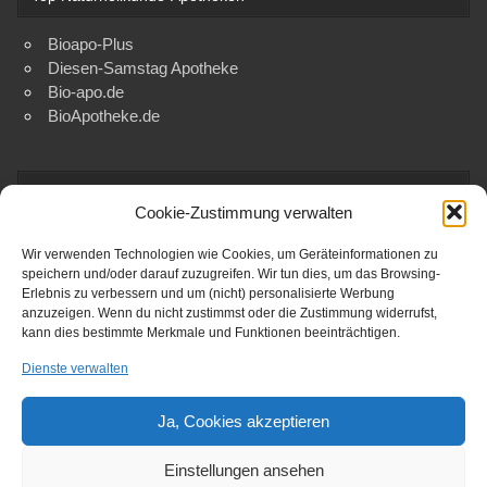
Bioapo-Plus
Diesen-Samstag Apotheke
Bio-apo.de
BioApotheke.de
Top Naturheilkunde-Apotheken
Cookie-Zustimmung verwalten
Bioapo-Plus
Wir verwenden Technologien wie Cookies, um Geräteinformationen zu
Diesen-Samstag Apotheke
speichern und/oder darauf zuzugreifen. Wir tun dies, um das Browsing-
Bio-apo.de
Erlebnis zu verbessern und um (nicht) personalisierte Werbung
BioApotheke.de
anzuzeigen. Wenn du nicht zustimmst oder die Zustimmung widerrufst,
kann dies bestimmte Merkmale und Funktionen beeinträchtigen.
Dienste verwalten
Rechtliches
Ja, Cookies akzeptieren
Impressum
•
Datenschutzerklärung
Einstellungen ansehen