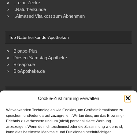
…eine Zecke
..Naturheilkunde
..Almased Vitalkost zum Abnehmen
Top Naturheilkunde-Apotheken
Bioapo-Plus
Diesen-Samstag Apotheke
Bio-apo.de
BioApotheke.de
Top Naturheilkunde-Apotheken
Cookie-Zustimmung verwalten
Bioapo-Plus
Wir verwenden Technologien wie Cookies, um Geräteinformationen zu
Diesen-Samstag Apotheke
speichern und/oder darauf zuzugreifen. Wir tun dies, um das Browsing-
Bio-apo.de
Erlebnis zu verbessern und um (nicht) personalisierte Werbung
BioApotheke.de
anzuzeigen. Wenn du nicht zustimmst oder die Zustimmung widerrufst,
kann dies bestimmte Merkmale und Funktionen beeinträchtigen.