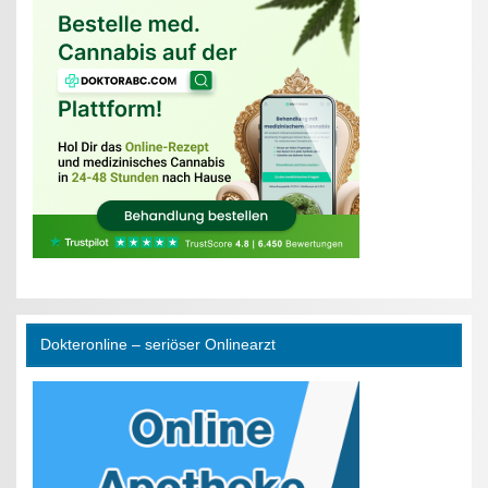
Dokteronline – seriöser Onlinearzt