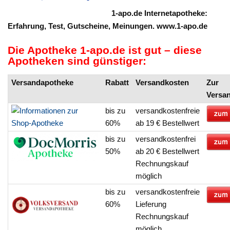
1-apo.de Internetapotheke:
Erfahrung, Test, Gutscheine, Meinungen. www.1-apo.de
Die Apotheke 1-apo.de ist gut – diese
Apotheken sind günstiger:
Versandapotheke
Rabatt
Versandkosten
Zur
Versa
bis zu
versandkostenfreie
60%
ab 19 € Bestellwert
bis zu
versandkostenfrei
50%
ab 20 € Bestellwert
Rechnungskauf
möglich
bis zu
versandkostenfreie
60%
Lieferung
Rechnungskauf
möglich