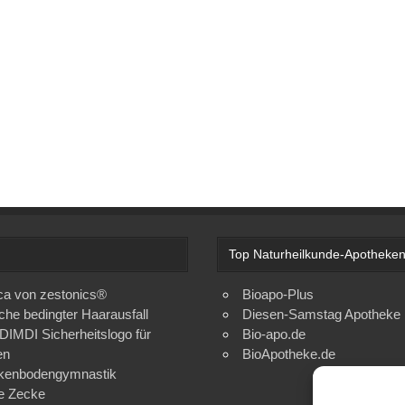
.
Top Naturheilkunde-Apotheke
ca von zestonics®
Bioapo-Plus
liche bedingter Haarausfall
Diesen-Samstag Apotheke
 DIMDI Sicherheitslogo für
Bio-apo.de
en
BioApotheke.de
ckenbodengymnastik
e Zecke