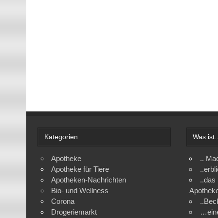
Kategorien
Was ist.
Apotheke
.. Ma
Apotheke für Tiere
..erb
Apotheken-Nachrichten
..das
Bio- und Wellness
Apothek
Corona
..Be
Drogeriemarkt
…ein