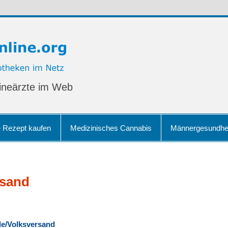
ineärzte im Web
e Rezept kaufen
Medizinisches Cannabis
Männergesundhe
rsand
de/Volksversand