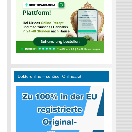
Dokteronline – seriöser Onlinearzt