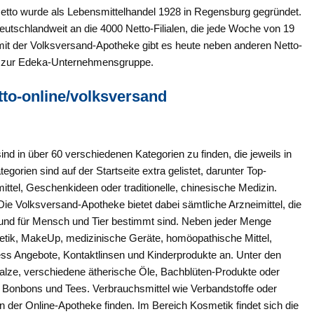
tto wurde als Lebensmittelhandel 1928 in Regensburg gegründet.
eutschlandweit an die 4000 Netto-Filialen, die jede Woche von 19
it der Volksversand-Apotheke gibt es heute neben anderen Netto-
t zur Edeka-Unternehmensgruppe.
to-online/volksversand
d in über 60 verschiedenen Kategorien zu finden, die jeweils in
egorien sind auf der Startseite extra gelistet, darunter Top-
ttel, Geschenkideen oder traditionelle, chinesische Medizin.
Die Volksversand-Apotheke bietet dabei sämtliche Arzneimittel, die
und für Mensch und Tier bestimmt sind. Neben jeder Menge
metik, MakeUp, medizinische Geräte, homöopathische Mittel,
ss Angebote, Kontaktlinsen und Kinderprodukte an. Unter den
 Salze, verschiedene ätherische Öle, Bachblüten-Produkte oder
Bonbons und Tees. Verbrauchsmittel wie Verbandstoffe oder
 in der Online-Apotheke finden. Im Bereich Kosmetik findet sich die