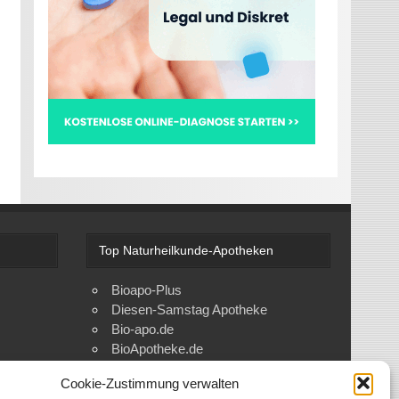
n
Top Naturheilkunde-Apotheken
Bioapo-Plus
Diesen-Samstag Apotheke
Bio-apo.de
BioApotheke.de
Cookie-Zustimmung verwalten