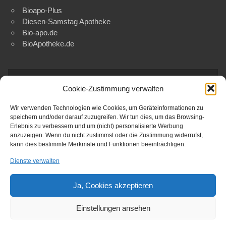
Bioapo-Plus
Diesen-Samstag Apotheke
Bio-apo.de
BioApotheke.de
Top Naturheilkunde-Apotheken
Cookie-Zustimmung verwalten
Bioapo-Plus
Wir verwenden Technologien wie Cookies, um Geräteinformationen zu
Diesen-Samstag Apotheke
speichern und/oder darauf zuzugreifen. Wir tun dies, um das Browsing-
Bio-apo.de
Erlebnis zu verbessern und um (nicht) personalisierte Werbung
BioApotheke.de
anzuzeigen. Wenn du nicht zustimmst oder die Zustimmung widerrufst,
kann dies bestimmte Merkmale und Funktionen beeinträchtigen.
Dienste verwalten
Rechtliches
Ja, Cookies akzeptieren
Impressum
•
Datenschutzerklärung
Einstellungen ansehen